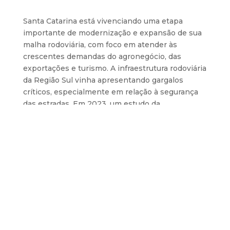
Santa Catarina está vivenciando uma etapa
importante de modernização e expansão de sua
malha rodoviária, com foco em atender às
crescentes demandas do agronegócio, das
exportações e turismo. A infraestrutura rodoviária
da Região Sul vinha apresentando gargalos
críticos, especialmente em relação à segurança
das estradas. Em 2023, um estudo da
Confederação Nacional do Transporte (CNT)
apontou que 72% das rodovias catarinenses
estavam em condições péssima, ruim ou regular,
colocando o estado entre os de maior índice de
acidentes rodoviários e mortes nas estradas.
Nesse contexto, um levantamento da Federação
das Indústrias de Santa Catarina (FIESC) estimou
que seriam necessários R$ 20,3 bilhões para
investimentos em infraestrutura de transporte
entre 2024 e 2027, sendo R$ 10,3 bilhões