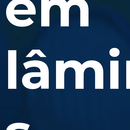
em
lâmi