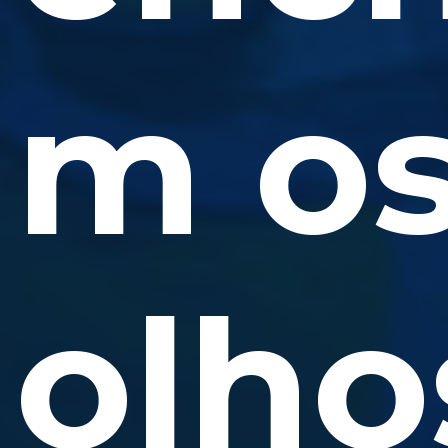
m o
olho