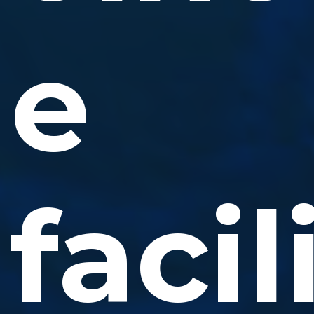
e
facil