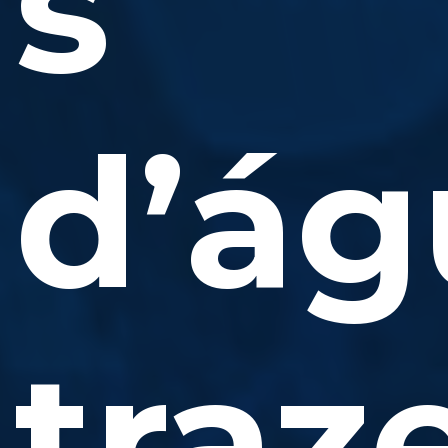
s
d’ág
tra