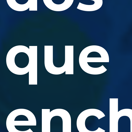
que
enc