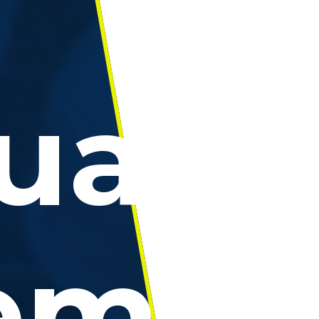
ua
zem