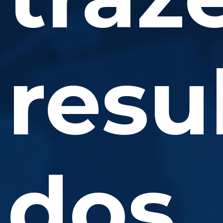
resu
dos