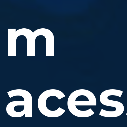
m
aces