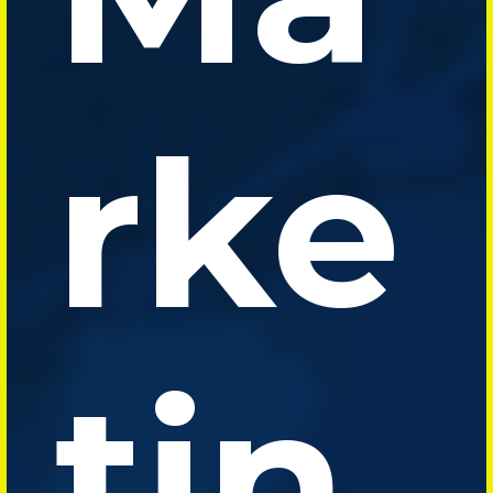
rke
tin