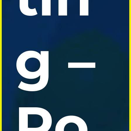
g –
Po