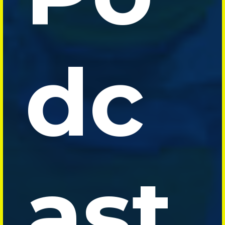
dc
ast