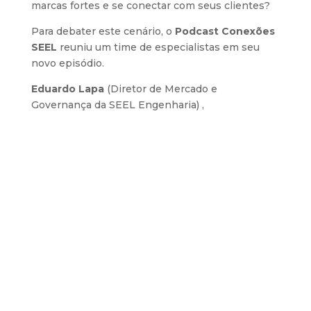
marcas fortes e se conectar com seus clientes?
Para debater este cenário, o
Podcast Conexões
SEEL
reuniu um time de especialistas em seu
novo episódio.
Eduardo Lapa
(Diretor de Mercado e
Governança da SEEL Engenharia)
,
José Emílio
(Consultor e Professor de Marketing
ESPM) e
Luciano Gonçalves
(Gerente de
Marketing da SEEL Engenharia) mergulham em
uma conversa estratégica sobre os pilares que
estão redesenhando o marketing moderno.
Descubra como a evolução da estratégia, a
construção de relacionamentos
e o uso
inteligente da tecnologia
são fundamentais para
gerar valor e impulsionar o crescimento
sustentável das organizações.