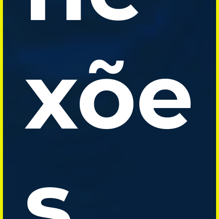
xõe
s