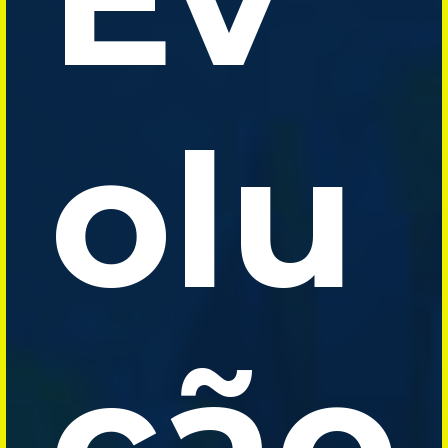
olu
ção