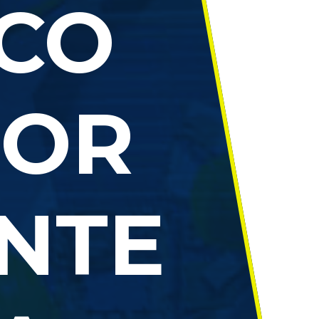
CO
LOR
NTE