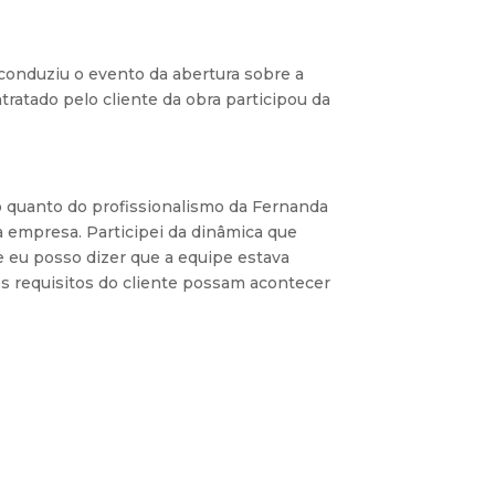
onduziu o evento da abertura sobre a
atado pelo cliente da obra participou da
ão quanto do profissionalismo da Fernanda
 empresa. Participei da dinâmica que
 eu posso dizer que a equipe estava
os requisitos do cliente possam acontecer
ECA – Prefeitura do Rio; bem como a
âmica de sorteio, que animou a todos e
.2 da SEEL.