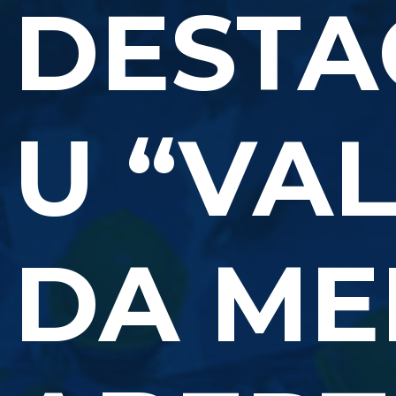
DESTA
U “VA
DA ME