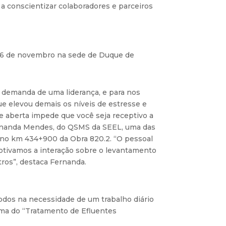
a conscientizar colaboradores e parceiros
 26 de novembro na sede de Duque de
 a demanda de uma liderança, e para nos
 elevou demais os níveis de estresse e
e aberta impede que você seja receptivo a
Fernanda Mendes, do QSMS da SEEL, uma das
P) no km 434+900 da Obra 820.2. “O pessoal
otivamos a interação sobre o levantamento
ros”, destaca Fernanda.
todos na necessidade de um trabalho diário
ema do “Tratamento de Efluentes