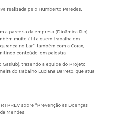
iva realizada pelo Humberto Paredes,
om a parceria da empresa (Dinâmica Rio);
mbém muito útil a quem trabalha em
egurança no Lar”, também com a Corax,
mitindo conteúdo, em palestra.
o Gaslub), trazendo a equipe do Projeto
eira do trabalho Luciana Barreto, que atua
a DORTPREV sobre “Prevenção às Doenças
anda Mendes.