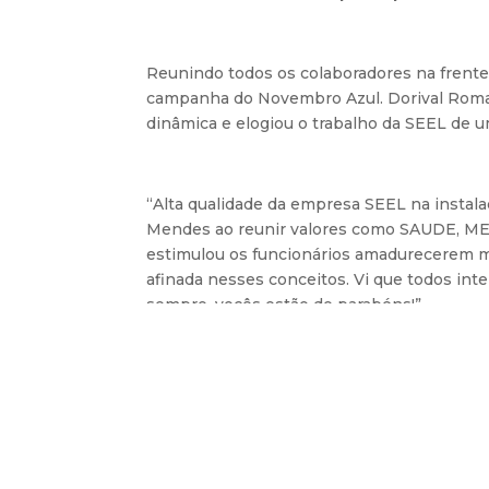
Reunindo todos os colaboradores na frent
campanha do Novembro Azul. Dorival Romagn
dinâmica e elogiou o trabalho da SEEL de 
“Alta qualidade da empresa SEEL na instala
Mendes ao reunir valores como SAUDE, MEI
estimulou os funcionários amadurecerem ma
afinada nesses conceitos. Vi que todos int
sempre, vocês estão de parabéns!”
No COMPERJ, destaque para atividades muit
palestra sobre o Projeto Uçá, teatro e apre
“Em certos processos de trabalho a mente a
estimulou a transmissão de conhecimentos”,