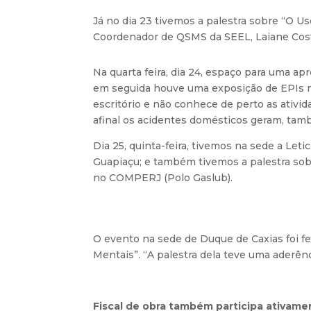
Já no dia 23 tivemos a palestra sobre “O U
Coordenador de QSMS da SEEL, Laiane Costa
Na quarta feira, dia 24, espaço para uma a
em seguida houve uma exposição de EPIs 
escritório e não conhece de perto as ativ
afinal os acidentes domésticos geram, tam
Dia 25, quinta-feira, tivemos na sede a Let
Guapiaçu; e também tivemos a palestra sob
no COMPERJ (Polo Gaslub).
O evento na sede de Duque de Caxias foi 
Mentais”. “A palestra dela teve uma aderê
Fiscal de obra também participa ativame