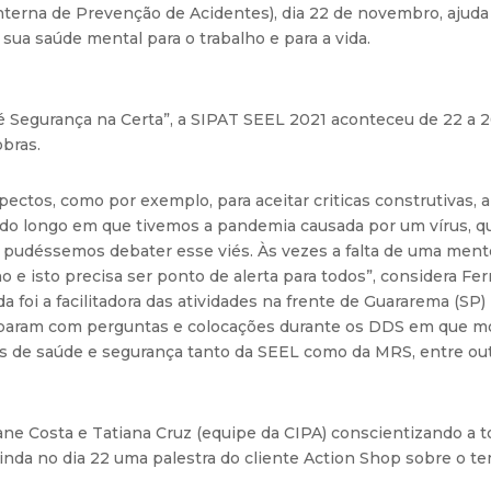
terna de Prevenção de Acidentes), dia 22 de novembro, ajuda 
sua saúde mental para o trabalho e para a vida.
 Segurança na Certa”, a SIPAT SEEL 2021 aconteceu de 22 a
bras.
pectos, como por exemplo, para aceitar criticas construtivas,
o longo em que tivemos a pandemia causada por um vírus, que
 pudéssemos debater esse viés. Às vezes a falta de uma ment
o e isto precisa ser ponto de alerta para todos”, considera 
a foi a facilitadora das atividades na frente de Guararema (S
iciparam com perguntas e colocações durante os DDS em que m
os de saúde e segurança tanto da SEEL como da MRS, entre out
iane Costa e Tatiana Cruz (equipe da CIPA) conscientizando a 
nda no dia 22 uma palestra do cliente Action Shop sobre o t