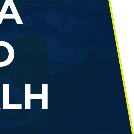
A
O
LH