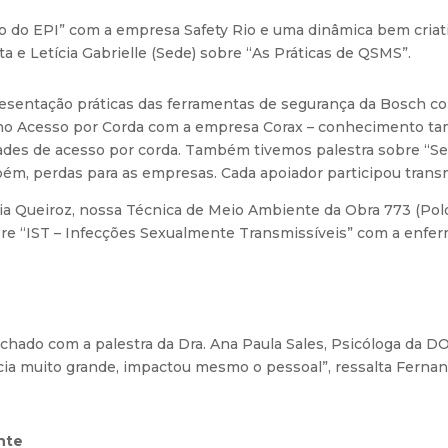
so do EPI” com a empresa Safety Rio e uma dinâmica bem criat
 e Letícia Gabrielle (Sede) sobre “As Práticas de QSMS”.
presentação práticas das ferramentas de segurança da Bosch c
no Acesso por Corda com a empresa Corax – conhecimento ta
idades de acesso por corda. Também tivemos palestra sobre “S
bém, perdas para as empresas. Cada apoiador participou trans
icia Queiroz, nossa Técnica de Meio Ambiente da Obra 773 (Pol
re “IST – Infecções Sexualmente Transmissíveis” com a enferm
fechado com a palestra da Dra. Ana Paula Sales, Psicóloga d
ncia muito grande, impactou mesmo o pessoal”, ressalta Fern
nte