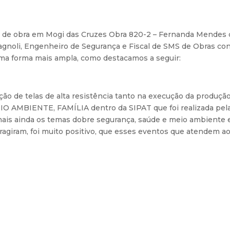
e de obra em Mogi das Cruzes Obra 820-2 – Fernanda Mendes c
oli, Engenheiro de Segurança e Fiscal de SMS de Obras contr
uma forma mais ampla, como destacamos a seguir:
ção de telas de alta resistência tanto na execução da produç
O AMBIENTE, FAMÍLIA dentro da SIPAT que foi realizada pela
is ainda os temas dobre segurança, saúde e meio ambiente e
eragiram, foi muito positivo, que esses eventos que atendem a
o engajadoras como a palestra da equipe do Projeto da LEI S
sentação musical.
berta facilita o esforço maior. Na minha frente eu fiz uma din
 revela Daniel Dias, da frente de Guararema (SP) da Obra 820