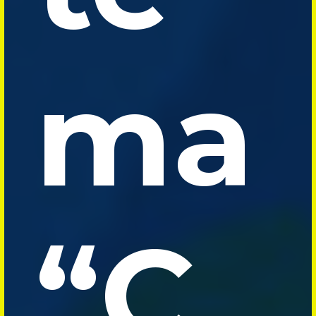
ma
“C