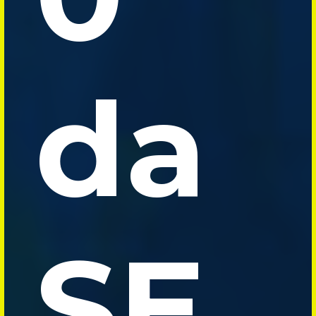
da
SE