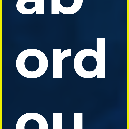
ord
ou