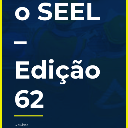
o SEEL
–
Edição
62
Revista